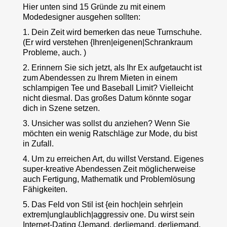
Hier unten sind 15 Gründe zu mit einem
Modedesigner ausgehen sollten:
1. Dein Zeit wird bemerken das neue Turnschuhe.
(Er wird verstehen {Ihren|eigenen|Schrankraum
Probleme, auch. )
2. Erinnern Sie sich jetzt, als Ihr Ex aufgetaucht ist
zum Abendessen zu Ihrem Mieten in einem
schlampigen Tee und Baseball Limit? Vielleicht
nicht diesmal. Das großes Datum könnte sogar
dich in Szene setzen.
3. Unsicher was sollst du anziehen? Wenn Sie
möchten ein wenig Ratschläge zur Mode, du bist
in Zufall.
4. Um zu erreichen Art, du willst Verstand. Eigenes
super-kreative Abendessen Zeit möglicherweise
auch Fertigung, Mathematik und Problemlösung
Fähigkeiten.
5. Das Feld von Stil ist {ein hoch|ein sehr|ein
extrem|unglaublich|aggressiv one. Du wirst sein
Internet-Dating {Jemand, der|jemand, der|jemand,